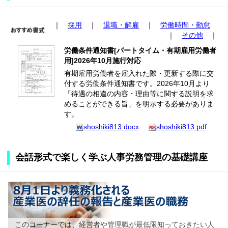
｜
採用
｜
退職・解雇
｜
労働時間・勤怠
｜
その他
｜
労働条件通知書[パートタイム・有期雇用労働者
用]2026年10月施行対応
有期雇用労働者を雇入れた際・更新する際に交
付する労働条件通知書です。2026年10月より
「待遇の相違の内容・理由等に関する説明を求
めることができる旨」を明示する必要がありま
す。
shoshiki813.docx
shoshiki813.pdf
会話形式で楽しく学ぶ人事労務管理の基礎講座
このコーナーでは、経営者や管理職が最低限知っておきたい人