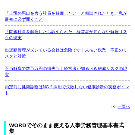
「上司の悪口を言う社員を解雇したい」と相談されたとき、私が
最初に必ず聞くこと
「問題社員を解雇したら訴えられた」経営者が知らない解雇リス
クの現実
出退勤管理がズレている会社は危険です｜未払い残業・不正のリ
スクと対策
不当解雇で数百万円の損失も｜経営者が知るべき解雇リスクの現
実
内定前に健康診断はNG？採用で失敗しない健康診断の実務ポイン
ト
>>
一覧へ
WORDでそのまま使える人事労務管理基本書式
集