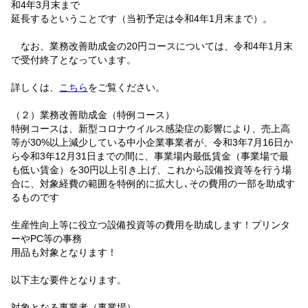
和4年3月末まで
延長するということです（当初予定は令和4年1月末まで）。
なお、業務改善助成金の20円コースについては、令和4年1月末
で受付終了となっています。
詳しくは、
こちら
をご覧ください。
（２）業務改善助成金（特例コース）
特例コースは、新型コロナウイルス感染症の影響により、売上高
等が30%以上減少している中小企業事業者が、令和3年7月16日か
ら令和3年12月31日までの間に、事業場内最低賃金（事業場で最
も低い賃金）を30円以上引き上げ、これから設備投資等を行う場
合に、対象経費の範囲を特例的に拡大し､その費用の一部を助成す
るものです
生産性向上等に役立つ設備投資等の費用を助成します！プリンタ
ーやPC等の事務
用品も対象となります！
以下主な要件となります。
対象となる事業者（事業場）