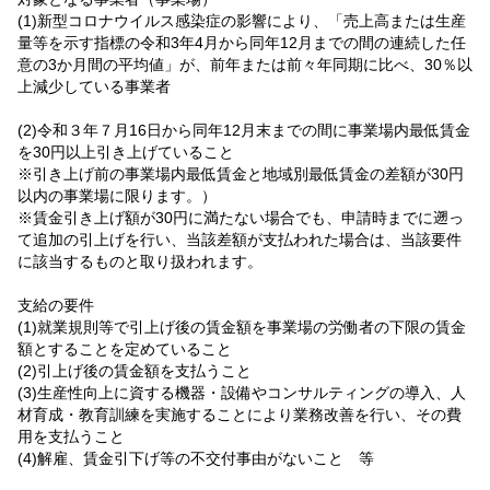
(1)新型コロナウイルス感染症の影響により、「売上高または生産
量等を示す指標の令和3年4月から同年12月までの間の連続した任
意の3か月間の平均値」が、前年または前々年同期に比べ、30％以
上減少している事業者
(2)令和３年７月16日から同年12月末までの間に事業場内最低賃金
を30円以上引き上げていること
※引き上げ前の事業場内最低賃金と地域別最低賃金の差額が30円
以内の事業場に限ります。）
※賃金引き上げ額が30円に満たない場合でも、申請時までに遡っ
て追加の引上げを行い、当該差額が支払われた場合は、当該要件
に該当するものと取り扱われます。
支給の要件
(1)就業規則等で引上げ後の賃金額を事業場の労働者の下限の賃金
額とすることを定めていること
(2)引上げ後の賃金額を支払うこと
(3)生産性向上に資する機器・設備やコンサルティングの導入、人
材育成・教育訓練を実施することにより業務改善を行い、その費
用を支払うこと
(4)解雇、賃金引下げ等の不交付事由がないこと 等