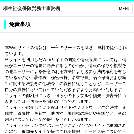
桐生社会保険労務士事務所
MENU
免責事項
本Webサイトの情報は、一部のサービスを除き、無料で提供され
ています。
当サイトを利用したWebサイトの閲覧や情報収集については、情
報がユーザーの需要に適合するものか否か、情報の保存や複製そ
の他ユーザーによる任意の利用方法により必要な法的権利を有し
ているか否か、著作権、秘密保持、名誉毀損、品位保持および輸
出に関する法規その他法令上の義務に従うことなど、ユーザーご
自身の責任において行っていただきますようお願いいたします。
当サイトの御利用につき、何らかのトラブルや損失・損害等につ
きましては一切責任を問わないものとします。
当サイトが紹介しているWebサイトやソフトウェアの合法性、正
確性、道徳性、最新性、適切性、著作権の許諾や有無など、その
内容については一切の保証をいたしかねます。
当サイトからリンクやバナーなどによって他のサイトに移動され
た場合、移動先サイトで提供される情報、サービス等について一