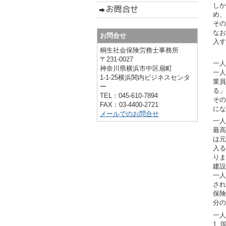
しか
め、
その
なお
お問合せ
入す
桐生社会保険労務士事務所
〒231-0027
一人
神奈川県横浜市中区扇町
一人
1-1-25横浜関内ビジネスセンタ
業員
ー
る」
TEL：045-610-7894
その
FAX：03-4400-2721
にな
メールでのお問合せ
一人
最高
は元
入る
りま
建設
一人
され
保険
分の
一人
1.