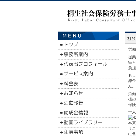
労働
従業
毎月
負担
もし
滞金
ん。
労働
様の
保険
一人
本来
うこ
に含