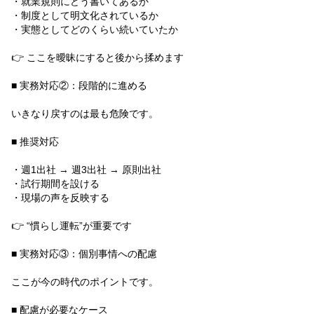
・就業規則にどう書いてあるか
・制度として明文化されているか
・実態としてどのくらい続いていたか
👉 ここを曖昧にすると後から揉めます
■ 実務対応②：段階的に進める
いきなり戻すのは最も危険です。
■ 推奨対応
・週1出社 → 週3出社 → 原則出社
・試行期間を設ける
・現場の声を反映する
👉 “慣らし運転”が重要です
■ 実務対応③：個別事情への配慮
ここが今の時代のポイントです。
■ 配慮が必要なケース